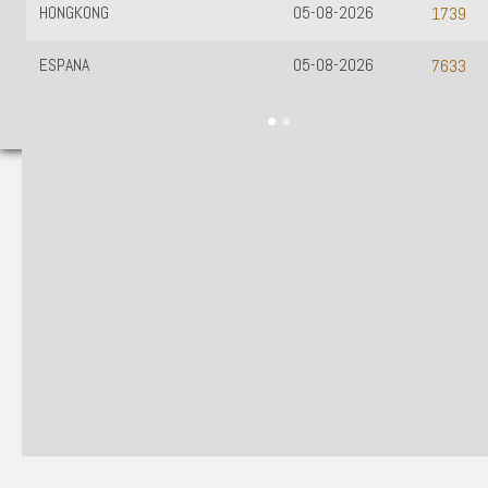
ONGKONG
05-08-2026
1739
SPANA
05-08-2026
7633