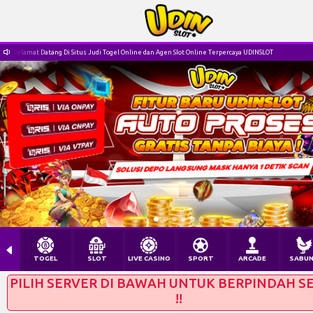
Selamat Datang Di Situs Judi Togel Online dan Agen Slot Online Terpercaya UDINSLOT
TOGEL
SLOT
LIVE CASINO
SPORT
ARCADE
SABU
PILIH SERVER DI BAWAH UNTUK BERPINDAH S
!!