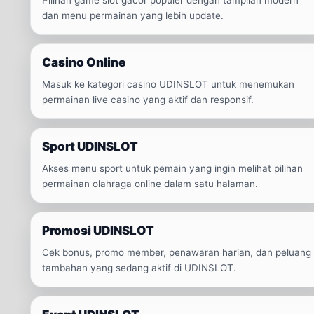
Pilihan game slot gacor populer dengan tampilan modern
dan menu permainan yang lebih update.
Casino Online
Masuk ke kategori casino UDINSLOT untuk menemukan
permainan live casino yang aktif dan responsif.
Sport UDINSLOT
Akses menu sport untuk pemain yang ingin melihat pilihan
permainan olahraga online dalam satu halaman.
Promosi UDINSLOT
Cek bonus, promo member, penawaran harian, dan peluang
tambahan yang sedang aktif di UDINSLOT.