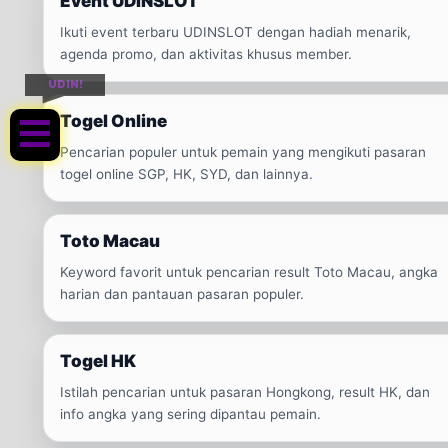
Event UDINSLOT
Ikuti event terbaru UDINSLOT dengan hadiah menarik,
agenda promo, dan aktivitas khusus member.
UDIN!
Togel Online
Pencarian populer untuk pemain yang mengikuti pasaran
togel online SGP, HK, SYD, dan lainnya.
Toto Macau
Keyword favorit untuk pencarian result Toto Macau, angka
harian dan pantauan pasaran populer.
Togel HK
Istilah pencarian untuk pasaran Hongkong, result HK, dan
info angka yang sering dipantau pemain.