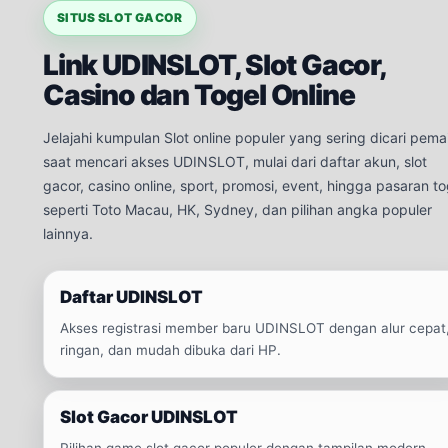
SITUS SLOT GACOR
Link UDINSLOT, Slot Gacor,
Casino dan Togel Online
Jelajahi kumpulan Slot online populer yang sering dicari pema
saat mencari akses UDINSLOT, mulai dari daftar akun, slot
gacor, casino online, sport, promosi, event, hingga pasaran to
seperti Toto Macau, HK, Sydney, dan pilihan angka populer
lainnya.
Daftar UDINSLOT
Akses registrasi member baru UDINSLOT dengan alur cepat
ringan, dan mudah dibuka dari HP.
Slot Gacor UDINSLOT