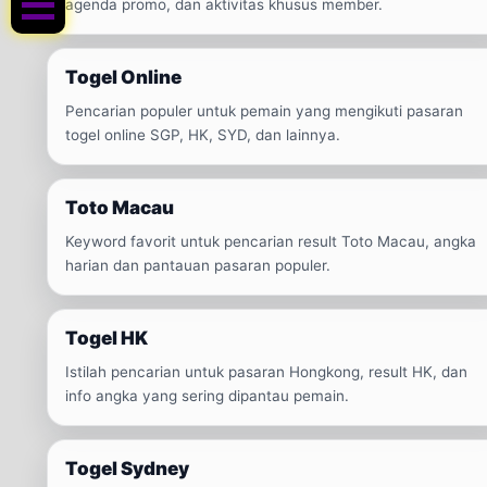
agenda promo, dan aktivitas khusus member.
Togel Online
Pencarian populer untuk pemain yang mengikuti pasaran
togel online SGP, HK, SYD, dan lainnya.
Toto Macau
Keyword favorit untuk pencarian result Toto Macau, angka
harian dan pantauan pasaran populer.
Togel HK
Istilah pencarian untuk pasaran Hongkong, result HK, dan
info angka yang sering dipantau pemain.
Togel Sydney