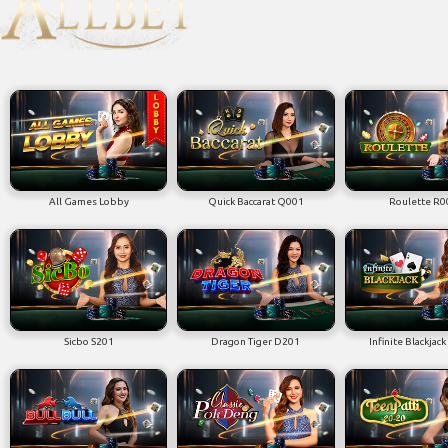
All Games Lobby
Quick Baccarat Q001
Roulette R0
Sicbo S201
Dragon Tiger D201
Infinite Blackjac