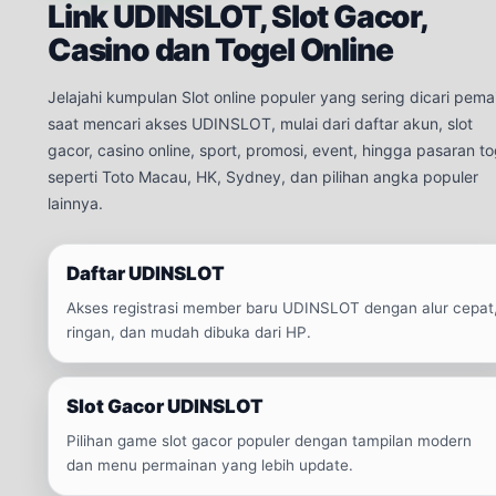
Link UDINSLOT, Slot Gacor,
Casino dan Togel Online
Jelajahi kumpulan Slot online populer yang sering dicari pema
saat mencari akses UDINSLOT, mulai dari daftar akun, slot
gacor, casino online, sport, promosi, event, hingga pasaran to
seperti Toto Macau, HK, Sydney, dan pilihan angka populer
lainnya.
Daftar UDINSLOT
Akses registrasi member baru UDINSLOT dengan alur cepat
ringan, dan mudah dibuka dari HP.
Slot Gacor UDINSLOT
Pilihan game slot gacor populer dengan tampilan modern
dan menu permainan yang lebih update.