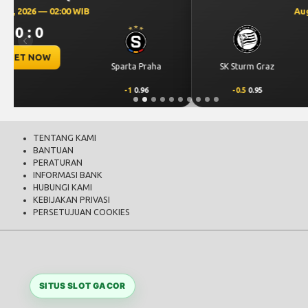
August 12, 2026 — 01:30 WIB
0 : 0
Previous
BET NOW
SK Sturm Graz
Fenerbahce
-0.5
0.95
0.5
0.87
TENTANG KAMI
BANTUAN
PERATURAN
INFORMASI BANK
HUBUNGI KAMI
KEBIJAKAN PRIVASI
PERSETUJUAN COOKIES
SITUS SLOT GACOR