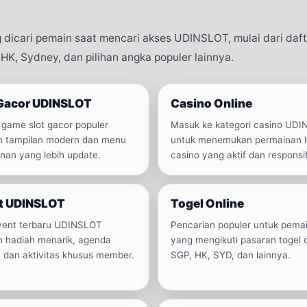
g dicari pemain saat mencari akses UDINSLOT, mulai dari daftar
HK, Sydney, dan pilihan angka populer lainnya.
 Gacor UDINSLOT
Casino Online
n game slot gacor populer
Masuk ke kategori casino UD
 tampilan modern dan menu
untuk menemukan permainan l
nan yang lebih update.
casino yang aktif dan responsif
t UDINSLOT
Togel Online
event terbaru UDINSLOT
Pencarian populer untuk pema
 hadiah menarik, agenda
yang mengikuti pasaran togel o
 dan aktivitas khusus member.
SGP, HK, SYD, dan lainnya.