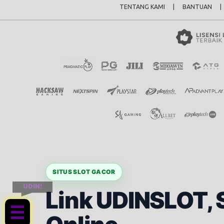
TENTANG KAMI
|
BANTUAN
|
SITUS SLOT GACOR
UDIN!
Link UDINSLOT, S