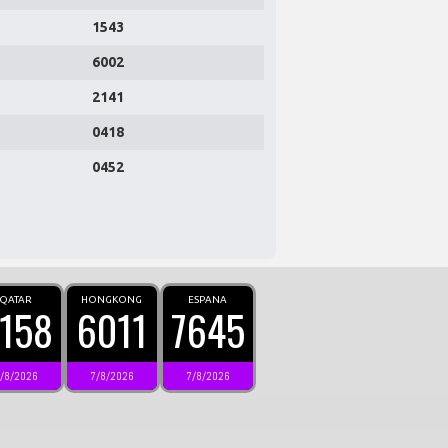
1543
6002
2141
0418
0452
QATAR
HONGKONG
ESPANA
158
6011
7645
/8/2026
7/8/2026
7/8/2026