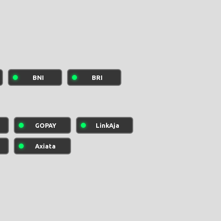
BNI
BRI
GOPAY
LinkAja
Axiata