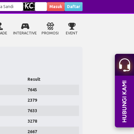
Masuk
Daftar
ADE
INTERACTIVE
PROMOSI
EVENT
Result
7645
2379
7633
3278
2667