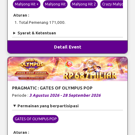
Mahjong Hit +
Mahjong Hit
Mahjong Hit 2
Crazy Mahjong
Aturan :
Total Pemenang 171,000.
Syarat & Ketentuan
Detail Event
PRAGMATIC : GATES OF OLYMPUS POP
Periode :
3 Agustus 2026 - 28 September 2026
Permainan yang berpartisipasi
GATES OF OLYMPUS POP
Aturan :