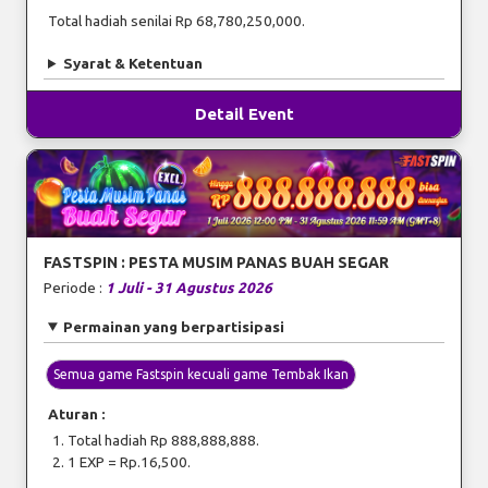
Total hadiah senilai Rp 68,780,250,000.
Syarat & Ketentuan
Detail Event
FASTSPIN : PESTA MUSIM PANAS BUAH SEGAR
Periode :
1 Juli - 31 Agustus 2026
Permainan yang berpartisipasi
Semua game Fastspin kecuali game Tembak Ikan
Aturan :
Total hadiah Rp 888,888,888.
1 EXP = Rp.16,500.