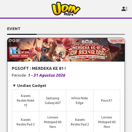
EVENT
PGSOFT : MERDEKA KE 81 !
Periode:
1 - 31 Agustus 2026
Undian Gadget
Xiaomi
Samsung
Infinix Note
Redmi Note
Poco X7
Galaxy A07
Edge
15
Lenovo
Lenovo
Xiaomi
Xiaomi
Motopad 60
Motopad 60
Redmi Pad 2
Redmi Pad 2
Neo
Neo