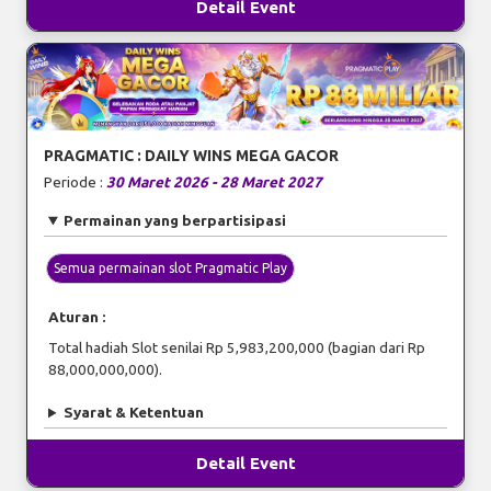
Detail Event
PRAGMATIC : DAILY WINS MEGA GACOR
Periode :
30 Maret 2026 - 28 Maret 2027
Permainan yang berpartisipasi
Semua permainan slot Pragmatic Play
Aturan :
Total hadiah Slot senilai Rp 5,983,200,000 (bagian dari Rp
88,000,000,000).
Syarat & Ketentuan
Detail Event