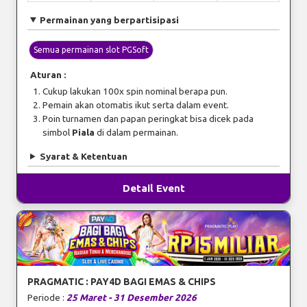
Permainan yang berpartisipasi
Semua permainan slot PGSoft
Aturan :
Cukup lakukan 100x spin nominal berapa pun.
Pemain akan otomatis ikut serta dalam event.
Poin turnamen dan papan peringkat bisa dicek pada
simbol
Piala
di dalam permainan.
Syarat & Ketentuan
Detail Event
PRAGMATIC : PAY4D BAGI EMAS & CHIPS
Periode :
25 Maret - 31 Desember 2026